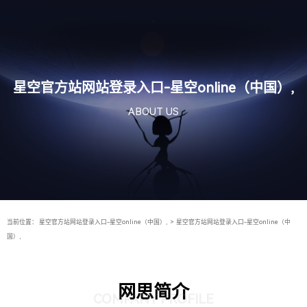
星空官方站网站登录入口-星空online（中国）,
ABOUT US
当前位置：
星空官方站网站登录入口-星空online（中国）,
>
星空官方站网站登录入口-星空online（中
国）,
网思简介
COMPANY PROFILE