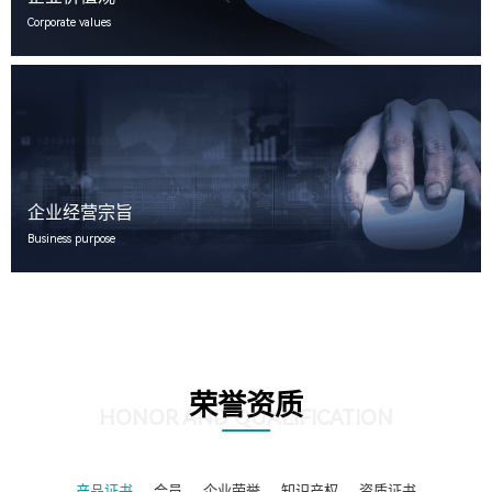
Corporate values
企业经营宗旨
Business purpose
荣誉资质
HONOR AND QUALIFICATION
产品证书
会员
企业荣誉
知识产权
资质证书