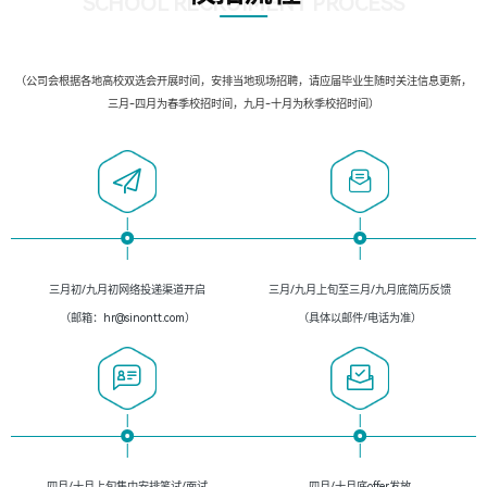
SCHOOL RECRUIMENT PROCESS
（公司会根据各地高校双选会开展时间，安排当地现场招聘，请应届毕业生随时关注信息更新，
三月-四月为春季校招时间，九月-十月为秋季校招时间）
三月初/九月初网络投递渠道开启
三月/九月上旬至三月/九月底简历反馈
（邮箱：hr@sinontt.com）
（具体以邮件/电话为准）
四月/十月上旬集中安排笔试/面试
四月/十月底offer发放