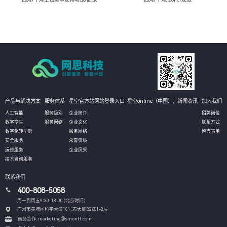
产品与解决方案
服务体系
星空官方站网站登录入口-星空online（中国）,
新闻资讯
加入我们
人工智能
服务级别
企业简介
招聘岗位
数字孪生
服务网络
企业文化
联系方式
数字化转型解
服务网络
留言表单
安全服务
荣誉资质
运维服务
企业风采
技术咨询服务
联系我们
400-808-5058
周一到周五9:30-18:00 (北京时间）
广州市黄埔区科学大道18号芯大厦B2栋1-2层
商务合作: marketing@sinontt.com