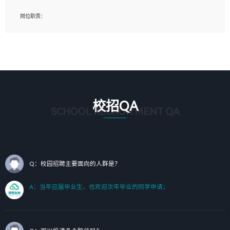
岗位要求：
岗位职责：
1、艺术设计类相关专业；（其中需求分析顾问不限专业）
1、完成主要工作：项目解决方案策划与编写，项目投标方案编写、项目申报方案编
2、热爱展览展示设计工作，熟悉行业动向，设计专业知识和产品专业知识；
写；
3、具有良好的人际沟通、准确判断客户需求并执行的能力、较强的团队合作能力和
2、人才队伍建设：完善SPL人才沉淀，积聚力量，为公司各省项目打单提供全面支
服务意识。
撑。
任职要求：
1. 熟悉 Javascript, CSS, HTML, Vue, Git;
校招QA
2. 熟悉 前端常用框架, 能独立完成设计给予的 UI 效果;
SCHOOL RECRUITMENT QA
3. 有良好的代码习惯, 低级错误出现频率低;
4. 具备优秀的沟通和协调能力，能承受比较大的工作压力;
5. 自我驱动力强, 能自主学习新知识新技术, 并具有较强的自学能力;
6. 了解前端设计及后端开发, 可快速和同事对接工作;
7. 了解或熟悉 WebGL 及相关框架优先。
Q：校园招聘主要面向的人群是？
（岗位人员专职于行业应用解决方案、项目申报方案、投标方案的策划编写）
A：当年应届毕业生，也欢迎次年毕业的同学申请；