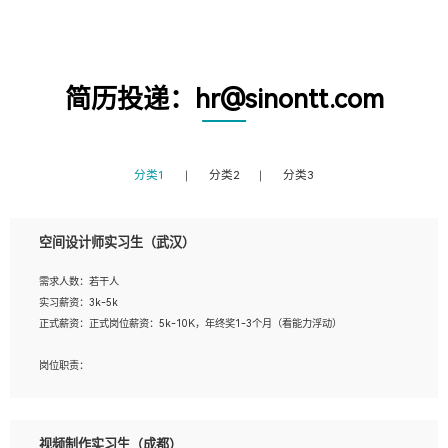
简历投递：hr@sinontt.com
分类1
分类2
分类3
空间设计师实习生（武汉）
需求人数：若干人
实习薪资：3k-5k
正式薪资：正式岗位薪资：5k-10K，年终奖1-3个月（看能力浮动）
岗位职责：
1、 沟通客户需求，分析其实施的可行性，辅助项目经理完成展示策划、设计；
2、 把握设计时间节点，控制设计进度，完成展示设计任务；
3、配合平面设计师完成项目最终的整体汇报方案；参与项目例会，项目完工总结报
视频制作实习生（成都）