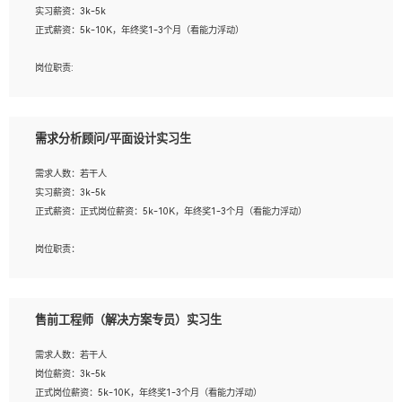
实习薪资：3k-5k
2. 熟悉前端常用框架, 能独立完成设计给予的 UI 效果;
正式薪资：5k-10K，年终奖1-3个月（看能力浮动）
3. 有良好的代码习惯, 低级错误出现频率低;
4. 具备优秀的沟通和协调能力，能承受比较大的工作压力;
岗位职责:
5. 自我驱动力强, 能自主学习新知识新技术, 并具有较强的自学能力;
1. 为企业客户提供软件技术服务。包括安装、升级、配置、调优、故障诊断等工
6. 了解前端设计及后端开发, 可快速和同事对接工作;
作；
7. 了解或熟悉 WebGL 及相关框架优先。
2. 在此基础上，并能为客户提供客户化技术支持方案，提升软件使用效率与价值。
需求分析顾问/平面设计实习生
任职要求:
需求人数：若干人
1. 计算机专业相关背景；
实习薪资：3k-5k
2. 自我学习和动手能力强，对操作系统、数据库有一定基础和兴趣；
正式薪资：正式岗位薪资：5k-10K，年终奖1-3个月（看能力浮动）
3.沟通能力强、有基础客户服务意识。
岗位职责：
1、 沟通客户需求，分析其实施的可行性，辅助项目经理完成展示策划、设计；
2、 把握设计时间节点，控制设计进度，完成展示设计任务；
3、配合平面设计师完成项目最终的整体汇报方案；参与项目例会，项目完工总结报
售前工程师（解决方案专员）实习生
告，设计项目文件管理和资料库维护；
4、 创新设计表现形式，优化流程、提高设计工作效率；
需求人数：若干人
5、 设计内容包括但不限于：展厅/博物馆/展馆的规划与空间设计，人机界面设计，
岗位薪资：3k-5k
标志及吉祥物设计，效果图后期处理等。
正式岗位薪资：5k-10K，年终奖1-3个月（看能力浮动）