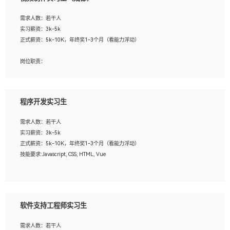
告，设计项目文件管理和资料库维护；
4、 创新设计表现形式，优化流程、提高设计工作效率；
需求人数：若干人
5、 设计内容包括但不限于：展厅/博物馆/展馆的规划与空间设计，人机界面设计，
实习薪资：3k-5k
标志及吉祥物设计，效果图后期处理等。
正式薪资：5k-10K，年终奖1-3个月（看能力浮动）
岗位要求：
岗位职责：
1、艺术设计类相关专业；
1、各类企业宣传片视频的剪辑和片头片尾包装；
2、热爱展览展示设计工作，熟悉行业动向，设计专业知识和产品专业知识；
2、广告片的后期剪辑与整体特效合成；
3、具有良好的人际沟通、准确判断客户需求并执行的能力、较强的团队合作能力和
3、特效及动画制作并了解后期合成软件。
服务意识。
程序开发实习生
岗位要求：
需求人数：若干人
1、热爱影视，责任心强，有强烈的兴趣和后期制作的主观能动性；
实习薪资：3k-5k
2、熟练使用After Effect、Photo Shop、熟练掌握视频剪辑和特效包装软件；
正式薪资：5k-10K，年终奖1-3个月（看能力浮动）
3、能对影片后期进行整体调色控制，具备一定审美感；
技能要求:Javascript, CSS, HTML, Vue
4、在剪辑上会思考，有一定编导思维；
5、踏实， 勤奋，愿意在工作中不断学习，提高自我；
工作职责：
6、能与同事友好相处。
1. 负责公司的前端项目的开发;
2. 负责公司已有项目的维护及迭代;
软件支持工程师实习生
工作要求:
需求人数：若干人
1. 熟悉 Javascript, CSS, HTML, Vue, Git;