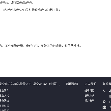
成签约、发货及收款任务；
；签订合作协议及已签订协议或合同归档工作；
力。工作细致严谨，责任心强，有较强的沟通能力和团队精神。
星空官方站网站登录入口-星空online（中国）,
新闻资讯
加入我们
联系
企业简介
招聘岗位
企业文化
联系方式
周
服务网络
留言表单
荣誉资质
商
企业风采